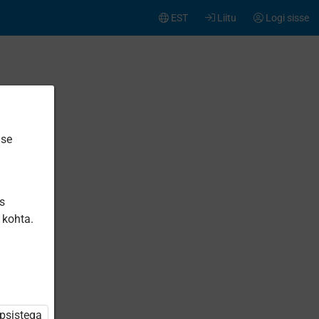
EST
Liitu
Logi sisse
ise
is
 kohta.
üpsistega