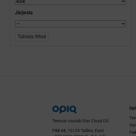
Järjesta
Tühista filtrid
Opi
Tee
Teenust osutab Star Cloud OÜ
Va
Pikk 68, 10133 Tallinn, Eesti
Pak