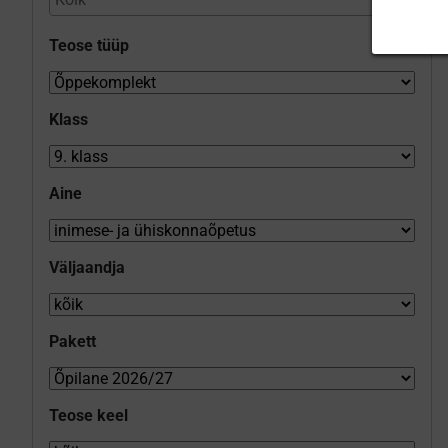
Teose tüüp
Klass
Aine
Väljaandja
Pakett
Teose keel