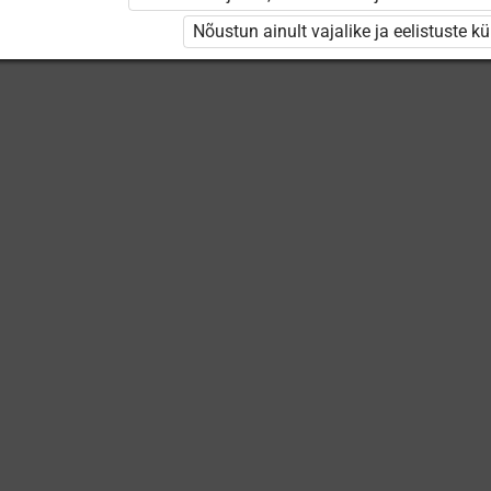
Keskuse
õppevideod
Nõustun ainult vajalike ja eelistuste k