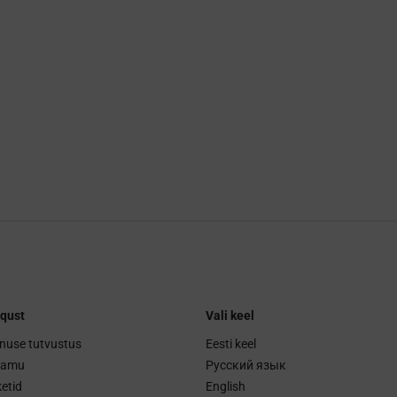
qust
Vali keel
nuse tutvustus
Eesti keel
ramu
Русский язык
etid
English