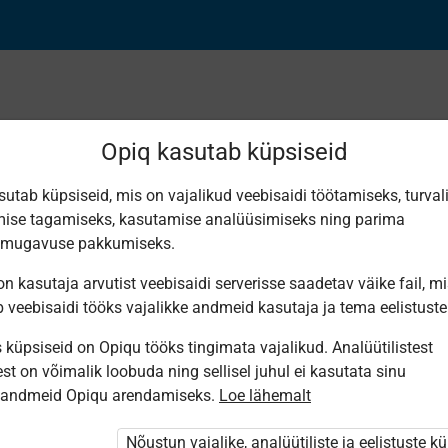
Opiq kasutab küpsiseid
sutab küpsiseid, mis on vajalikud veebisaidi töötamiseks, turval
Leiti 3 vastet
ise tagamiseks, kasutamise analüüsimiseks ning parima
smugavuse pakkumiseks.
n kasutaja arvutist veebisaidi serverisse saadetav väike fail, m
b veebisaidi tööks vajalikke andmeid kasutaja ja tema eelistuste
küpsiseid on Opiqu tööks tingimata vajalikud. Analüütilistest
Eesti
Avita
Avita
st on võimalik loobuda ning sellisel juhul ei kasutata sinu
Pärimusmuusika
Inimese- ja
Человек и
Keskus MTÜ
sandmeid Opiqu arendamiseks.
Loe lähemalt
ühiskonnaõpetus
общество
Eesti
9. klassile
для 9
Pärimus­
класса
muusika
Nõustun vajalike, analüütiliste ja eelistuste k