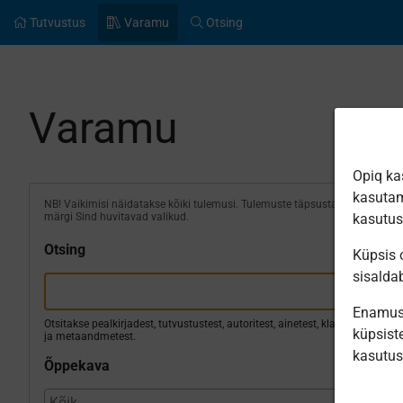
Tutvustus
Varamu
Otsing
Varamu
Opiq ka
kasutam
NB! Vaikimisi näidatakse kõiki tulemusi. Tulemuste täpsustamiseks
märgi Sind huvitavad valikud.
kasutu
Otsing
Küpsis o
sisalda
Enamus 
Otsitakse pealkirjadest, tutvustustest, autoritest, ainetest, klassidest
küpsiste
ja metaandmetest.
kasutu
Õppekava