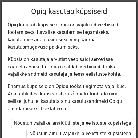
Filtreeri teoseid
Opiq kasutab küpsiseid
Opiq kasutab küpsiseid, mis on vajalikud veebisaidi
töötamiseks, turvalise kasutamise tagamiseks,
Varamu
kasutamise analüüsimiseks ning parima
kasutusmugavuse pakkumiseks.
Küpsis on kasutaja arvutist veebisaidi serverisse
Leiti 7 vastet
saadetav väike fail, mis sisaldab veebisaidi tööks
vajalikke andmeid kasutaja ja tema eelistuste kohta.
Enamus küpsiseid on Opiqu tööks tingimata vajalikud.
Analüütilistest küpsistest on võimalik loobuda ning
sellisel juhul ei kasutata sinu kasutusandmeid Opiqu
arendamiseks.
Loe lähemalt
Avita
Avita
Koolibri
Avita
Minu väike
Inimeseõpetus
IN2. 2. klassi
Inimeseõpetus
Nõustun vajalike, analüütiliste ja eelistuste küpsistega
kallis planeet
algklassidele, I
inimeseõpetus
algklassidele, II
osa. 2023 ÕK
osa. 2023 ÕK
Nõustun ainult vajalike ja eelistuste küpsistega