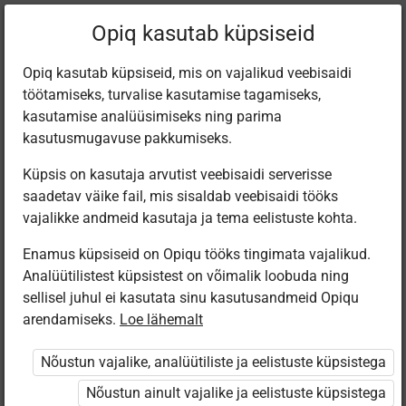
Filtreeri teoseid
Opiq kasutab küpsiseid
Opiq kasutab küpsiseid, mis on vajalikud veebisaidi
töötamiseks, turvalise kasutamise tagamiseks,
Varamu
kasutamise analüüsimiseks ning parima
kasutusmugavuse pakkumiseks.
Küpsis on kasutaja arvutist veebisaidi serverisse
Leiti 5 vastet
saadetav väike fail, mis sisaldab veebisaidi tööks
vajalikke andmeid kasutaja ja tema eelistuste kohta.
Enamus küpsiseid on Opiqu tööks tingimata vajalikud.
Analüütilistest küpsistest on võimalik loobuda ning
sellisel juhul ei kasutata sinu kasutusandmeid Opiqu
arendamiseks.
Loe lähemalt
Koolibri
Avita
Avita
Koolibri
Suhtlemine on
Inimene ja
Inimene ja
Общение –
Nõustun vajalike, analüütiliste ja eelistuste küpsistega
lahe!. 6. klassi
ühiskond II
ühiskond. Õpik
это здорово!.
inimeseõpetus
kooliastmele, II
II kooliastmele,
Человековедени
Nõustun ainult vajalike ja eelistuste küpsistega
osa
III osa
6 класс