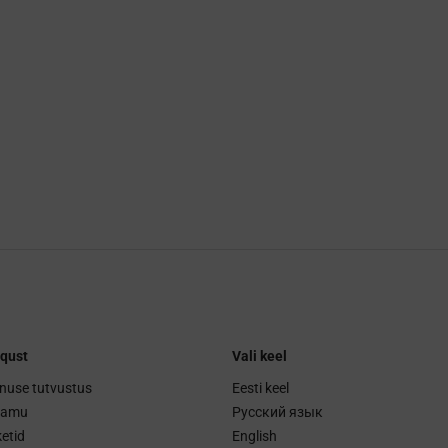
qust
Vali keel
nuse tutvustus
Eesti keel
ramu
Русский язык
etid
English