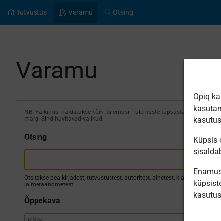
Tutvustus
Varamu
Otsing
Varamu
Opiq ka
kasutam
NB! Vaikimisi näidatakse kõiki tulemusi. Tulemuste täpsustamiseks
märgi Sind huvitavad valikud.
kasutu
Otsing
Küpsis o
sisalda
Enamus 
Otsitakse pealkirjadest, tutvustustest, autoritest, ainetest, klassidest
küpsiste
ja metaandmetest.
kasutu
Õppekava