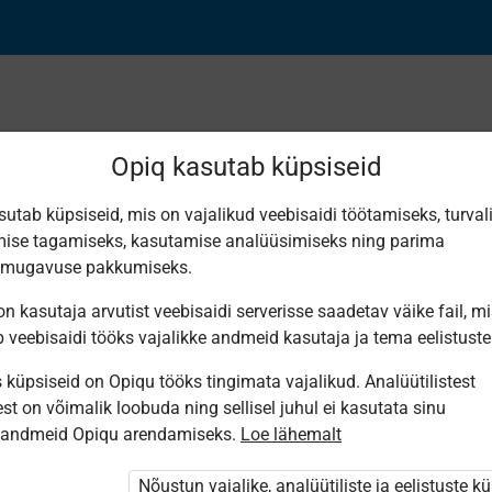
Opiq kasutab küpsiseid
sutab küpsiseid, mis on vajalikud veebisaidi töötamiseks, turval
Leiti 3 vastet
ise tagamiseks, kasutamise analüüsimiseks ning parima
smugavuse pakkumiseks.
n kasutaja arvutist veebisaidi serverisse saadetav väike fail, m
b veebisaidi tööks vajalikke andmeid kasutaja ja tema eelistuste
küpsiseid on Opiqu tööks tingimata vajalikud. Analüütilistest
Koolibri
Avita
Koolibri
st on võimalik loobuda ning sellisel juhul ei kasutata sinu
Muutuste
Inimese- ja
Время
sandmeid Opiqu arendamiseks.
Loe lähemalt
maailm. 7.
ühiskonnaõpetus
перемен.
klassi
7. klassile
Человеко­
inimeseõpetus
ведение
Nõustun vajalike, analüütiliste ja eelistuste k
для 7