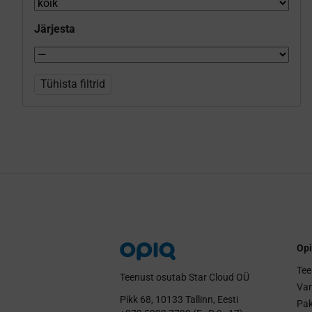
Järjesta
Tühista filtrid
Opi
Tee
Teenust osutab Star Cloud OÜ
Va
Pikk 68, 10133 Tallinn, Eesti
Pak