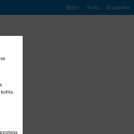
EST
Liitu
Logi sisse
ise
is
 kohta.
üpsistega