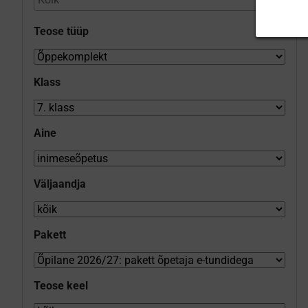
Teose tüüp
Klass
Aine
Väljaandja
Pakett
Teose keel