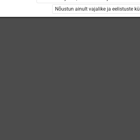
класса
Nõustun ainult vajalike ja eelistuste k