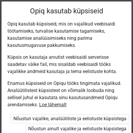
Filtreeri teoseid
Opiq kasutab küpsiseid
Opiq kasutab küpsiseid, mis on vajalikud veebisaidi
töötamiseks, turvalise kasutamise tagamiseks,
Varamu
kasutamise analüüsimiseks ning parima
kasutusmugavuse pakkumiseks.
Küpsis on kasutaja arvutist veebisaidi serverisse
Leiti 2 vastet
saadetav väike fail, mis sisaldab veebisaidi tööks
vajalikke andmeid kasutaja ja tema eelistuste kohta.
Enamus küpsiseid on Opiqu tööks tingimata vajalikud.
Analüütilistest küpsistest on võimalik loobuda ning
sellisel juhul ei kasutata sinu kasutusandmeid Opiqu
arendamiseks.
Loe lähemalt
Avita
Avita
Inimese- ja
Человек и
Nõustun vajalike, analüütiliste ja eelistuste küpsistega
ühiskonnaõpetus
общество для
9. klassile
9 класса
Nõustun ainult vajalike ja eelistuste küpsistega