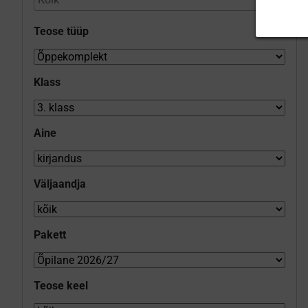
Teose tüüp
Klass
Aine
Väljaandja
Pakett
Teose keel