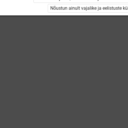
Keskuse
õppevideod
Nõustun ainult vajalike ja eelistuste k