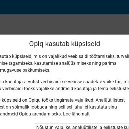
Opiq kasutab küpsiseid
sutab küpsiseid, mis on vajalikud veebisaidi töötamiseks, turval
Leiti 2 vastet
ise tagamiseks, kasutamise analüüsimiseks ning parima
smugavuse pakkumiseks.
n kasutaja arvutist veebisaidi serverisse saadetav väike fail, m
b veebisaidi tööks vajalikke andmeid kasutaja ja tema eelistuste
küpsiseid on Opiqu tööks tingimata vajalikud. Analüütilistest
Eesti
Koolibri
st on võimalik loobuda ning sellisel juhul ei kasutata sinu
Pärimusmuusika
РУССКОЕ
Keskus MTÜ
sandmeid Opiqu arendamiseks.
Loe lähemalt
СЛОВО.
Eesti
Чтение для
Pärimus­
3 клacca
muusika
Nõustun vajalike, analüütiliste ja eelistuste k