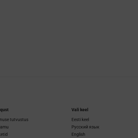
qust
Vali keel
nuse tutvustus
Eesti keel
ramu
Русский язык
etid
English