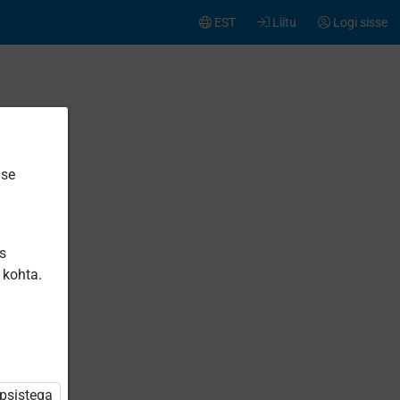
EST
Liitu
Logi sisse
ise
is
 kohta.
üpsistega