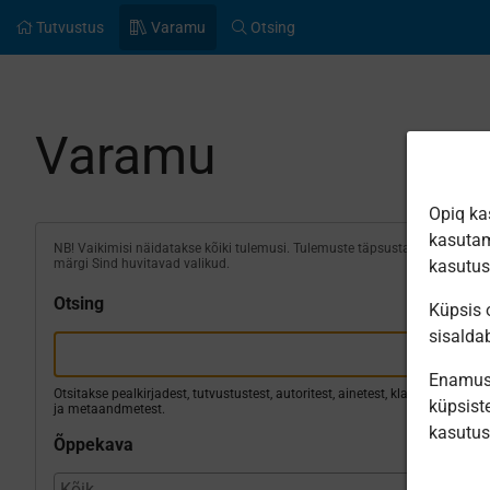
Tutvustus
Varamu
Otsing
Varamu
Opiq ka
kasutam
NB! Vaikimisi näidatakse kõiki tulemusi. Tulemuste täpsustamiseks
märgi Sind huvitavad valikud.
kasutu
Otsing
Küpsis o
sisalda
Enamus 
Otsitakse pealkirjadest, tutvustustest, autoritest, ainetest, klassidest
küpsiste
ja metaandmetest.
kasutu
Õppekava