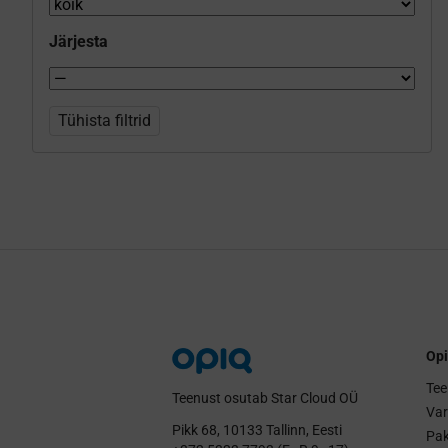
Järjesta
Tühista filtrid
Opi
Tee
Teenust osutab Star Cloud OÜ
Va
Pikk 68, 10133 Tallinn, Eesti
Pak