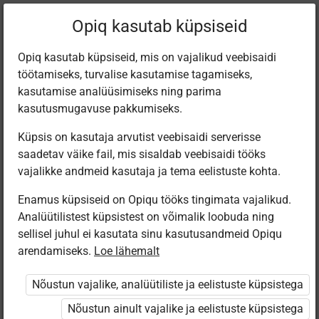
Filtreeri teoseid
Opiq kasutab küpsiseid
Opiq kasutab küpsiseid, mis on vajalikud veebisaidi
töötamiseks, turvalise kasutamise tagamiseks,
Varamu
kasutamise analüüsimiseks ning parima
kasutusmugavuse pakkumiseks.
Küpsis on kasutaja arvutist veebisaidi serverisse
Leiti 2 vastet
saadetav väike fail, mis sisaldab veebisaidi tööks
vajalikke andmeid kasutaja ja tema eelistuste kohta.
Enamus küpsiseid on Opiqu tööks tingimata vajalikud.
Analüütilistest küpsistest on võimalik loobuda ning
sellisel juhul ei kasutata sinu kasutusandmeid Opiqu
arendamiseks.
Loe lähemalt
Eesti
Koolibri
Pärimusmuusika
РУССКОЕ
Nõustun vajalike, analüütiliste ja eelistuste küpsistega
Keskus MTÜ
СЛОВО.
Eesti Pärimus­
Чтение для 4
Nõustun ainult vajalike ja eelistuste küpsistega
muusika
клacca