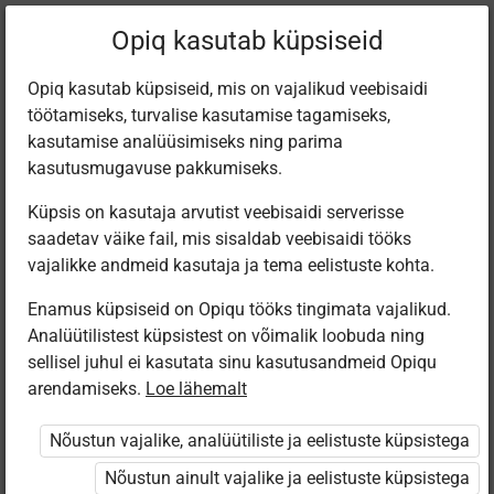
Filtreeri teoseid
Opiq kasutab küpsiseid
Opiq kasutab küpsiseid, mis on vajalikud veebisaidi
töötamiseks, turvalise kasutamise tagamiseks,
Varamu
kasutamise analüüsimiseks ning parima
kasutusmugavuse pakkumiseks.
Küpsis on kasutaja arvutist veebisaidi serverisse
Leiti 6 vastet
saadetav väike fail, mis sisaldab veebisaidi tööks
vajalikke andmeid kasutaja ja tema eelistuste kohta.
Enamus küpsiseid on Opiqu tööks tingimata vajalikud.
Analüütilistest küpsistest on võimalik loobuda ning
sellisel juhul ei kasutata sinu kasutusandmeid Opiqu
arendamiseks.
Loe lähemalt
Avita
Koolibri
Avita
Eesti
Pärimusmuusika
Murdekeele
ILMAST ILMA
Kirjanduse õpik
Nõustun vajalike, analüütiliste ja eelistuste küpsistega
Keskus MTÜ
tööraamat
2. 6. klassi
6. klassile
Eesti Pärimus­
kirjandus
Nõustun ainult vajalike ja eelistuste küpsistega
muusika