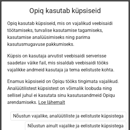
Filtreeri teoseid
Opiq kasutab küpsiseid
Opiq kasutab küpsiseid, mis on vajalikud veebisaidi
töötamiseks, turvalise kasutamise tagamiseks,
Varamu
kasutamise analüüsimiseks ning parima
kasutusmugavuse pakkumiseks.
Küpsis on kasutaja arvutist veebisaidi serverisse
Leiti 9 vastet
saadetav väike fail, mis sisaldab veebisaidi tööks
vajalikke andmeid kasutaja ja tema eelistuste kohta.
Enamus küpsiseid on Opiqu tööks tingimata vajalikud.
Analüütilistest küpsistest on võimalik loobuda ning
sellisel juhul ei kasutata sinu kasutusandmeid Opiqu
arendamiseks.
Loe lähemalt
Avita
Avita
Koolibri
Koolibri
Murdekeele
20. sajandi
Kirjutatud
Müüdi
Nõustun vajalike, analüütiliste ja eelistuste küpsistega
tööraamat
kirjandus
maailmad.
anatoomia.
gümnaasiumile
Kirjanduse
Kirjanduse
Nõustun ainult vajalike ja eelistuste küpsistega
gümnaasumiõpik
gümnaasiumiõpik