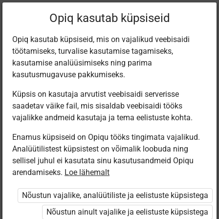
Filtreeri teoseid
Opiq kasutab küpsiseid
Opiq kasutab küpsiseid, mis on vajalikud veebisaidi
töötamiseks, turvalise kasutamise tagamiseks,
Varamu
kasutamise analüüsimiseks ning parima
kasutusmugavuse pakkumiseks.
Küpsis on kasutaja arvutist veebisaidi serverisse
Leiti 9 vastet
saadetav väike fail, mis sisaldab veebisaidi tööks
vajalikke andmeid kasutaja ja tema eelistuste kohta.
Enamus küpsiseid on Opiqu tööks tingimata vajalikud.
Analüütilistest küpsistest on võimalik loobuda ning
sellisel juhul ei kasutata sinu kasutusandmeid Opiqu
arendamiseks.
Loe lähemalt
Avita
Avita
Koolibri
Koolibri
Murdekeele
20. sajandi
Kirjutatud
Müüdi
Nõustun vajalike, analüütiliste ja eelistuste küpsistega
tööraamat
kirjandus
maailmad.
anatoomia.
gümnaasiumile
Kirjanduse
Kirjanduse
Nõustun ainult vajalike ja eelistuste küpsistega
gümnaasumiõpik
gümnaasiumiõpik