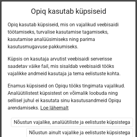
Filtreeri teoseid
Opiq kasutab küpsiseid
Opiq kasutab küpsiseid, mis on vajalikud veebisaidi
töötamiseks, turvalise kasutamise tagamiseks,
Varamu
kasutamise analüüsimiseks ning parima
kasutusmugavuse pakkumiseks.
Küpsis on kasutaja arvutist veebisaidi serverisse
Leiti 3 vastet
saadetav väike fail, mis sisaldab veebisaidi tööks
vajalikke andmeid kasutaja ja tema eelistuste kohta.
Enamus küpsiseid on Opiqu tööks tingimata vajalikud.
Analüütilistest küpsistest on võimalik loobuda ning
sellisel juhul ei kasutata sinu kasutusandmeid Opiqu
arendamiseks.
Loe lähemalt
Koolibri
Koolibri
Koolibri
Käsitöötuba.
Käsitöötuba.
Творческая
Nõustun vajalike, analüütiliste ja eelistuste küpsistega
Kunsti- ja
Kunsti- ja
мастерская.
tööõpetus. 1.
tööõpetus. 4.
Трудовое
Nõustun ainult vajalike ja eelistuste küpsistega
osa
osa.
обучение и