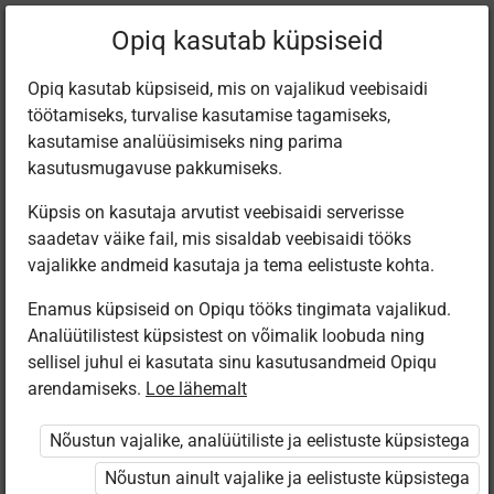
Filtreeri teoseid
Opiq kasutab küpsiseid
Opiq kasutab küpsiseid, mis on vajalikud veebisaidi
töötamiseks, turvalise kasutamise tagamiseks,
Varamu
kasutamise analüüsimiseks ning parima
kasutusmugavuse pakkumiseks.
Küpsis on kasutaja arvutist veebisaidi serverisse
Leiti 3 vastet
saadetav väike fail, mis sisaldab veebisaidi tööks
vajalikke andmeid kasutaja ja tema eelistuste kohta.
Enamus küpsiseid on Opiqu tööks tingimata vajalikud.
Analüütilistest küpsistest on võimalik loobuda ning
sellisel juhul ei kasutata sinu kasutusandmeid Opiqu
arendamiseks.
Loe lähemalt
Koolibri
Koolibri
Koolibri
Käsitöötuba.
Käsitöötuba.
Творческая
Nõustun vajalike, analüütiliste ja eelistuste küpsistega
Kunsti- ja
Kunsti- ja
мастерская.
tööõpetus. 1.
tööõpetus. 4.
Трудовое
Nõustun ainult vajalike ja eelistuste küpsistega
osa
osa.
обучение и