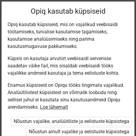
Filtreeri teoseid
Opiq kasutab küpsiseid
Opiq kasutab küpsiseid, mis on vajalikud veebisaidi
töötamiseks, turvalise kasutamise tagamiseks,
Varamu
kasutamise analüüsimiseks ning parima
kasutusmugavuse pakkumiseks.
Küpsis on kasutaja arvutist veebisaidi serverisse
Leiti 3 vastet
saadetav väike fail, mis sisaldab veebisaidi tööks
vajalikke andmeid kasutaja ja tema eelistuste kohta.
Enamus küpsiseid on Opiqu tööks tingimata vajalikud.
Analüütilistest küpsistest on võimalik loobuda ning
sellisel juhul ei kasutata sinu kasutusandmeid Opiqu
arendamiseks.
Loe lähemalt
Koolibri
Koolibri
Koolibri
Käsitöötuba.
Käsitöötuba.
Творческая
Nõustun vajalike, analüütiliste ja eelistuste küpsistega
Kunsti- ja
Kunsti- ja
мастерская.
tööõpetus. 4.
tööõpetus. 2.
Трудовое
Nõustun ainult vajalike ja eelistuste küpsistega
osa.
osa
обучение и