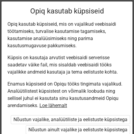
Filtreeri teoseid
Opiq kasutab küpsiseid
Opiq kasutab küpsiseid, mis on vajalikud veebisaidi
töötamiseks, turvalise kasutamise tagamiseks,
Varamu
kasutamise analüüsimiseks ning parima
kasutusmugavuse pakkumiseks.
Küpsis on kasutaja arvutist veebisaidi serverisse
Leiti 2 vastet
saadetav väike fail, mis sisaldab veebisaidi tööks
vajalikke andmeid kasutaja ja tema eelistuste kohta.
Enamus küpsiseid on Opiqu tööks tingimata vajalikud.
Analüütilistest küpsistest on võimalik loobuda ning
sellisel juhul ei kasutata sinu kasutusandmeid Opiqu
arendamiseks.
Loe lähemalt
Koolibri
Koolibri
Metallitööd
Puidutööd
Nõustun vajalike, analüütiliste ja eelistuste küpsistega
Nõustun ainult vajalike ja eelistuste küpsistega