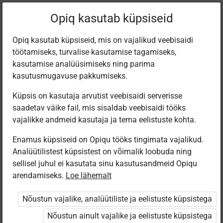
Filtreeri teoseid
Opiq kasutab küpsiseid
Opiq kasutab küpsiseid, mis on vajalikud veebisaidi
töötamiseks, turvalise kasutamise tagamiseks,
Varamu
kasutamise analüüsimiseks ning parima
kasutusmugavuse pakkumiseks.
Küpsis on kasutaja arvutist veebisaidi serverisse
Leiti 2 vastet
saadetav väike fail, mis sisaldab veebisaidi tööks
vajalikke andmeid kasutaja ja tema eelistuste kohta.
Enamus küpsiseid on Opiqu tööks tingimata vajalikud.
Analüütilistest küpsistest on võimalik loobuda ning
sellisel juhul ei kasutata sinu kasutusandmeid Opiqu
arendamiseks.
Loe lähemalt
Koolibri
Koolibri
Metallitööd
Puidutööd
Nõustun vajalike, analüütiliste ja eelistuste küpsistega
Nõustun ainult vajalike ja eelistuste küpsistega