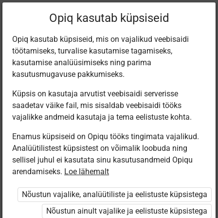
Filtreeri teoseid
Opiq kasutab küpsiseid
Opiq kasutab küpsiseid, mis on vajalikud veebisaidi
töötamiseks, turvalise kasutamise tagamiseks,
Varamu
kasutamise analüüsimiseks ning parima
kasutusmugavuse pakkumiseks.
Küpsis on kasutaja arvutist veebisaidi serverisse
Leiti 6 vastet
saadetav väike fail, mis sisaldab veebisaidi tööks
vajalikke andmeid kasutaja ja tema eelistuste kohta.
Enamus küpsiseid on Opiqu tööks tingimata vajalikud.
Analüütilistest küpsistest on võimalik loobuda ning
sellisel juhul ei kasutata sinu kasutusandmeid Opiqu
arendamiseks.
Loe lähemalt
Avita
Avita
Koolibri
Avita
Minu väike
Matemaatika
MATEMAATIKA
Matemaatika
Nõustun vajalike, analüütiliste ja eelistuste küpsistega
kallis planeet
1. klassile
1. klassile
1. klassile.
Математика
Nõustun ainult vajalike ja eelistuste küpsistega
для 1 класса