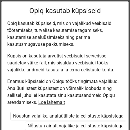
Filtreeri teoseid
Opiq kasutab küpsiseid
Opiq kasutab küpsiseid, mis on vajalikud veebisaidi
töötamiseks, turvalise kasutamise tagamiseks,
Varamu
kasutamise analüüsimiseks ning parima
kasutusmugavuse pakkumiseks.
Küpsis on kasutaja arvutist veebisaidi serverisse
Leiti 6 vastet
saadetav väike fail, mis sisaldab veebisaidi tööks
vajalikke andmeid kasutaja ja tema eelistuste kohta.
Enamus küpsiseid on Opiqu tööks tingimata vajalikud.
Analüütilistest küpsistest on võimalik loobuda ning
sellisel juhul ei kasutata sinu kasutusandmeid Opiqu
arendamiseks.
Loe lähemalt
Avita
Koolibri
Avita
Koolibri
Matemaatika
MATEMAATIKA
Matemaatika
МАТЕМАТИКА
Nõustun vajalike, analüütiliste ja eelistuste küpsistega
6. klassile
6. klassile
6. klassile
6 класс
(2026)
Nõustun ainult vajalike ja eelistuste küpsistega