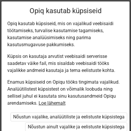
Filtreeri teoseid
Opiq kasutab küpsiseid
Opiq kasutab küpsiseid, mis on vajalikud veebisaidi
töötamiseks, turvalise kasutamise tagamiseks,
Varamu
kasutamise analüüsimiseks ning parima
kasutusmugavuse pakkumiseks.
Küpsis on kasutaja arvutist veebisaidi serverisse
Leiti 4 vastet
saadetav väike fail, mis sisaldab veebisaidi tööks
vajalikke andmeid kasutaja ja tema eelistuste kohta.
Enamus küpsiseid on Opiqu tööks tingimata vajalikud.
Analüütilistest küpsistest on võimalik loobuda ning
sellisel juhul ei kasutata sinu kasutusandmeid Opiqu
arendamiseks.
Loe lähemalt
Avita
Koolibri
Koolibri
Avita
Matemaatika
MATEMAATIKA
МАТЕМАТИКА
Математика
Nõustun vajalike, analüütiliste ja eelistuste küpsistega
8. klassile
8. klassile
8 класс
для 8 класса
Nõustun ainult vajalike ja eelistuste küpsistega