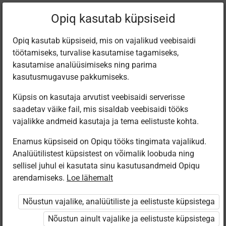
Filtreeri teoseid
Opiq kasutab küpsiseid
Opiq kasutab küpsiseid, mis on vajalikud veebisaidi
töötamiseks, turvalise kasutamise tagamiseks,
Varamu
kasutamise analüüsimiseks ning parima
kasutusmugavuse pakkumiseks.
Küpsis on kasutaja arvutist veebisaidi serverisse
Leiti 1 vaste
saadetav väike fail, mis sisaldab veebisaidi tööks
vajalikke andmeid kasutaja ja tema eelistuste kohta.
Enamus küpsiseid on Opiqu tööks tingimata vajalikud.
Analüütilistest küpsistest on võimalik loobuda ning
sellisel juhul ei kasutata sinu kasutusandmeid Opiqu
arendamiseks.
Loe lähemalt
Avita
Minu väike
Nõustun vajalike, analüütiliste ja eelistuste küpsistega
kallis planeet
Nõustun ainult vajalike ja eelistuste küpsistega