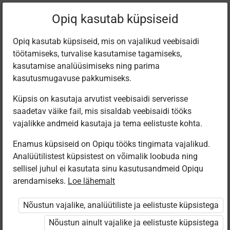
Filtreeri teoseid
Opiq kasutab küpsiseid
Opiq kasutab küpsiseid, mis on vajalikud veebisaidi
töötamiseks, turvalise kasutamise tagamiseks,
Varamu
kasutamise analüüsimiseks ning parima
kasutusmugavuse pakkumiseks.
Küpsis on kasutaja arvutist veebisaidi serverisse
Leiti 1 vaste
saadetav väike fail, mis sisaldab veebisaidi tööks
vajalikke andmeid kasutaja ja tema eelistuste kohta.
Enamus küpsiseid on Opiqu tööks tingimata vajalikud.
Analüütilistest küpsistest on võimalik loobuda ning
sellisel juhul ei kasutata sinu kasutusandmeid Opiqu
arendamiseks.
Loe lähemalt
Avita
Minu väike
Nõustun vajalike, analüütiliste ja eelistuste küpsistega
kallis planeet
Nõustun ainult vajalike ja eelistuste küpsistega