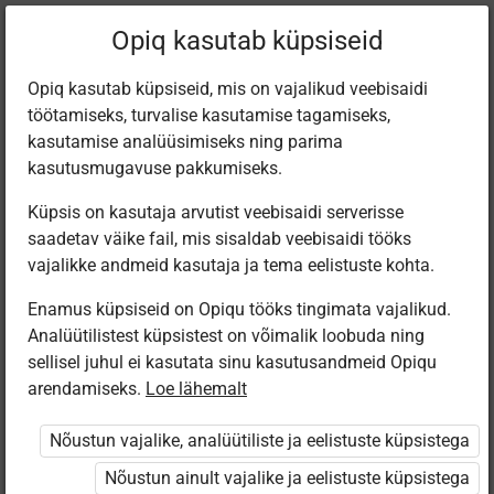
Filtreeri teoseid
Opiq kasutab küpsiseid
Opiq kasutab küpsiseid, mis on vajalikud veebisaidi
töötamiseks, turvalise kasutamise tagamiseks,
Varamu
kasutamise analüüsimiseks ning parima
kasutusmugavuse pakkumiseks.
Küpsis on kasutaja arvutist veebisaidi serverisse
Leiti 5 vastet
saadetav väike fail, mis sisaldab veebisaidi tööks
vajalikke andmeid kasutaja ja tema eelistuste kohta.
Enamus küpsiseid on Opiqu tööks tingimata vajalikud.
Analüütilistest küpsistest on võimalik loobuda ning
sellisel juhul ei kasutata sinu kasutusandmeid Opiqu
arendamiseks.
Loe lähemalt
Koolibri
Koolibri
Avita
Eesti
Pärimusmuusika
Muusikamaa.
Muusikamaa.
Muusikaõpik 1.
Nõustun vajalike, analüütiliste ja eelistuste küpsistega
Keskus MTÜ
1. klassi
1. klassi
klassile
Eesti Pärimus­
muusika­õpetus
muusika­õpetus
Nõustun ainult vajalike ja eelistuste küpsistega
muusika
(2024)