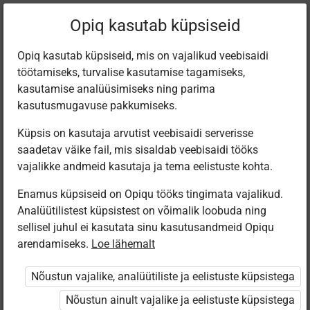
Filtreeri teoseid
Opiq kasutab küpsiseid
Opiq kasutab küpsiseid, mis on vajalikud veebisaidi
töötamiseks, turvalise kasutamise tagamiseks,
Varamu
kasutamise analüüsimiseks ning parima
kasutusmugavuse pakkumiseks.
Küpsis on kasutaja arvutist veebisaidi serverisse
Leiti 3 vastet
saadetav väike fail, mis sisaldab veebisaidi tööks
vajalikke andmeid kasutaja ja tema eelistuste kohta.
Enamus küpsiseid on Opiqu tööks tingimata vajalikud.
Analüütilistest küpsistest on võimalik loobuda ning
sellisel juhul ei kasutata sinu kasutusandmeid Opiqu
arendamiseks.
Loe lähemalt
Koolibri
Avita
Eesti
Pärimusmuusika
Muusikamaa
Muusikaõpik 5.
Nõustun vajalike, analüütiliste ja eelistuste küpsistega
Keskus MTÜ
lood. 5. klassi
klassile
Eesti Pärimus­
muusika­õpetus
Nõustun ainult vajalike ja eelistuste küpsistega
muusika