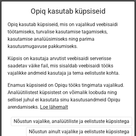
Filtreeri teoseid
Opiq kasutab küpsiseid
Opiq kasutab küpsiseid, mis on vajalikud veebisaidi
töötamiseks, turvalise kasutamise tagamiseks,
Varamu
kasutamise analüüsimiseks ning parima
kasutusmugavuse pakkumiseks.
Küpsis on kasutaja arvutist veebisaidi serverisse
Leiti 4 vastet
saadetav väike fail, mis sisaldab veebisaidi tööks
vajalikke andmeid kasutaja ja tema eelistuste kohta.
Enamus küpsiseid on Opiqu tööks tingimata vajalikud.
Analüütilistest küpsistest on võimalik loobuda ning
sellisel juhul ei kasutata sinu kasutusandmeid Opiqu
arendamiseks.
Loe lähemalt
Koolibri
Avita
Eesti
Koolibri
Pärimusmuusika
Muusikamaa
Muusikaõpik 8.
Музыка 8
Nõustun vajalike, analüütiliste ja eelistuste küpsistega
Keskus MTÜ
radadel 8.
klassile
класс
Eesti Pärimus­
klassi
Nõustun ainult vajalike ja eelistuste küpsistega
muusika
muusikaõpik