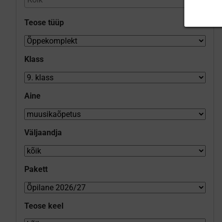
Teose tüüp
Klass
Aine
Väljaandja
Pakett
Teose keel