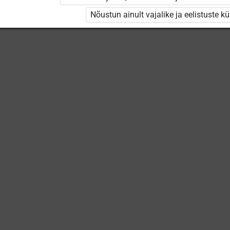
Keskuse
õppevideod
Nõustun ainult vajalike ja eelistuste k