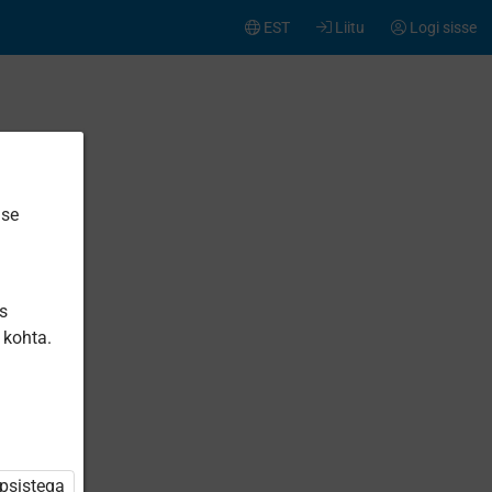
EST
Liitu
Logi sisse
ise
is
 kohta.
üpsistega