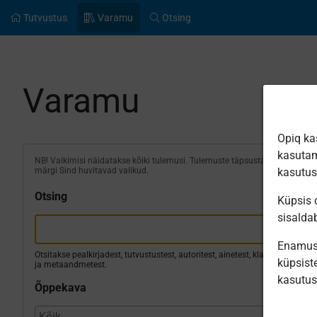
Tutvustus
Varamu
Otsing
Varamu
Opiq ka
kasutam
NB! Vaikimisi näidatakse kõiki tulemusi. Tulemuste täpsustamiseks
märgi Sind huvitavad valikud.
kasutu
Otsing
Küpsis o
sisalda
Enamus 
Otsitakse pealkirjadest, tutvustustest, autoritest, ainetest, klassidest
küpsiste
ja metaandmetest.
kasutu
Õppekava