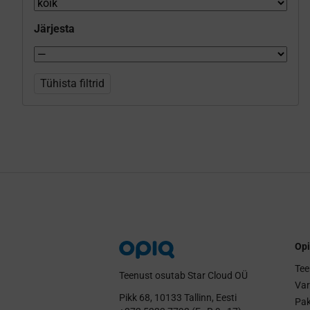
Järjesta
Tühista filtrid
Opi
Tee
Teenust osutab Star Cloud OÜ
Va
Pikk 68, 10133 Tallinn, Eesti
Pak