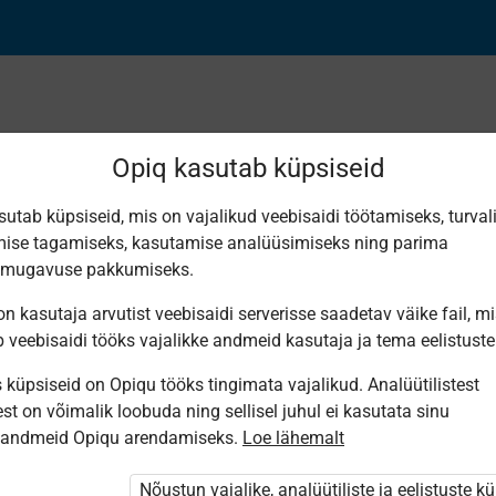
Opiq kasutab küpsiseid
sutab küpsiseid, mis on vajalikud veebisaidi töötamiseks, turval
Leiti 4 vastet
ise tagamiseks, kasutamise analüüsimiseks ning parima
smugavuse pakkumiseks.
n kasutaja arvutist veebisaidi serverisse saadetav väike fail, m
b veebisaidi tööks vajalikke andmeid kasutaja ja tema eelistuste
küpsiseid on Opiqu tööks tingimata vajalikud. Analüütilistest
Koolibri
Avita
Eesti
Koolibri
st on võimalik loobuda ning sellisel juhul ei kasutata sinu
Pärimusmuusika
Muusikamaa
Muusikaõpik
Музыка 9
Keskus MTÜ
sandmeid Opiqu arendamiseks.
Loe lähemalt
radadel 9.
9. klassile
класс
Eesti
klassi
Pärimus­
muusikaõpik
muusika
Nõustun vajalike, analüütiliste ja eelistuste k