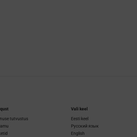
qust
Vali keel
nuse tutvustus
Eesti keel
ramu
Русский язык
etid
English