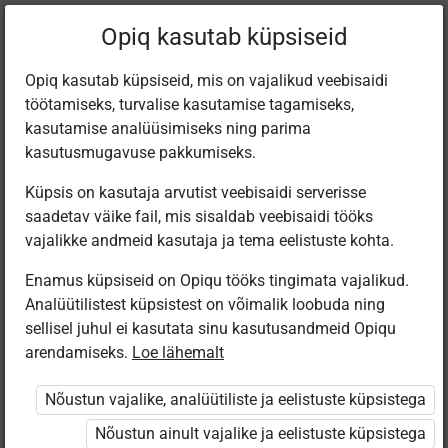
Filtreeri teoseid
Opiq kasutab küpsiseid
Opiq kasutab küpsiseid, mis on vajalikud veebisaidi
töötamiseks, turvalise kasutamise tagamiseks,
Varamu
kasutamise analüüsimiseks ning parima
kasutusmugavuse pakkumiseks.
Küpsis on kasutaja arvutist veebisaidi serverisse
Leiti 3 vastet
saadetav väike fail, mis sisaldab veebisaidi tööks
vajalikke andmeid kasutaja ja tema eelistuste kohta.
Enamus küpsiseid on Opiqu tööks tingimata vajalikud.
Analüütilistest küpsistest on võimalik loobuda ning
sellisel juhul ei kasutata sinu kasutusandmeid Opiqu
arendamiseks.
Loe lähemalt
Avita
Avita
Avita
19. sajandi
20. sajandi
Muusika
Nõustun vajalike, analüütiliste ja eelistuste küpsistega
muusika. Eesti
muusika ja
gümnaasiumile,
muusika
Eesti nüüdis­
I
Nõustun ainult vajalike ja eelistuste küpsistega
kujunemine.
looming.