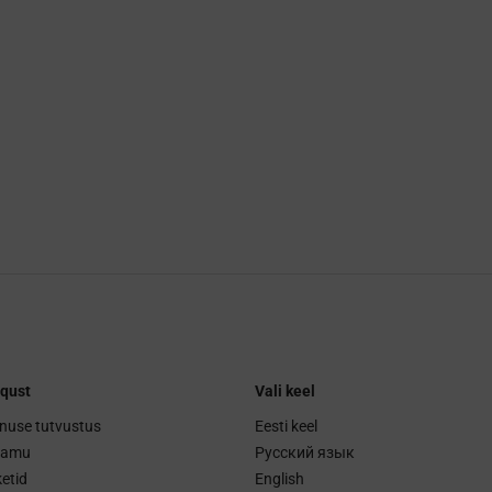
qust
Vali keel
nuse tutvustus
Eesti keel
ramu
Русский язык
etid
English