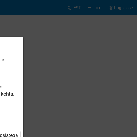
EST
Liitu
Logi sisse
ise
is
 kohta.
üpsistega