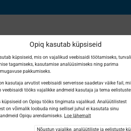
Opiq kasutab küpsiseid
sutab küpsiseid, mis on vajalikud veebisaidi töötamiseks, turval
Leiti 1 vaste
ise tagamiseks, kasutamise analüüsimiseks ning parima
smugavuse pakkumiseks.
n kasutaja arvutist veebisaidi serverisse saadetav väike fail, m
b veebisaidi tööks vajalikke andmeid kasutaja ja tema eelistuste
küpsiseid on Opiqu tööks tingimata vajalikud. Analüütilistest
Avita
st on võimalik loobuda ning sellisel juhul ei kasutata sinu
Kehalise
sandmeid Opiqu arendamiseks.
Loe lähemalt
kasvatuse
tööraamat
teisele
Nõustun vajalike, analüütiliste ja eelistuste k
kooliastmele