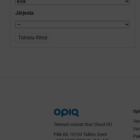
Järjesta
Tühista filtrid
Opi
Tee
Teenust osutab Star Cloud OÜ
Va
Pikk 68, 10133 Tallinn, Eesti
Pak