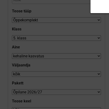
Teose tüüp
Klass
Aine
Väljaandja
Pakett
Teose keel