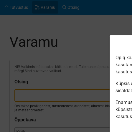
Tutvustus
Varamu
Otsing
Varamu
Opiq ka
kasutam
NB! Vaikimisi näidatakse kõiki tulemusi. Tulemuste täpsustamiseks
märgi Sind huvitavad valikud.
kasutu
Otsing
Küpsis o
sisalda
Enamus 
Otsitakse pealkirjadest, tutvustustest, autoritest, ainetest, klassidest
küpsiste
ja metaandmetest.
kasutu
Õppekava