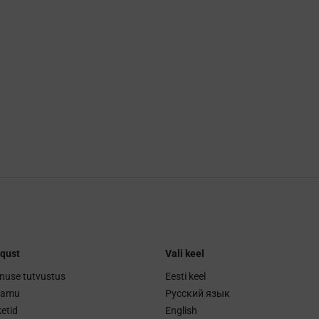
qust
Vali keel
nuse tutvustus
Eesti keel
ramu
Русский язык
etid
English