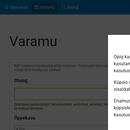
Tutvustus
Varamu
Otsing
Varamu
Opiq ka
kasutam
NB! Vaikimisi näidatakse kõiki tulemusi. Tulemuste täpsustamiseks
märgi Sind huvitavad valikud.
kasutu
Otsing
Küpsis o
sisalda
Enamus 
Otsitakse pealkirjadest, tutvustustest, autoritest, ainetest, klassidest
küpsiste
ja metaandmetest.
kasutu
Õppekava