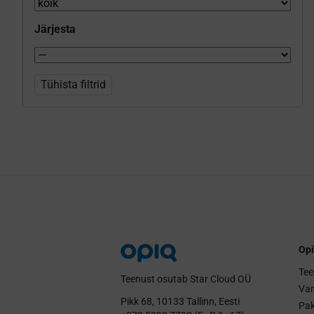
Järjesta
Tühista filtrid
Opi
Tee
Teenust osutab Star Cloud OÜ
Va
Pikk 68, 10133 Tallinn, Eesti
Pak