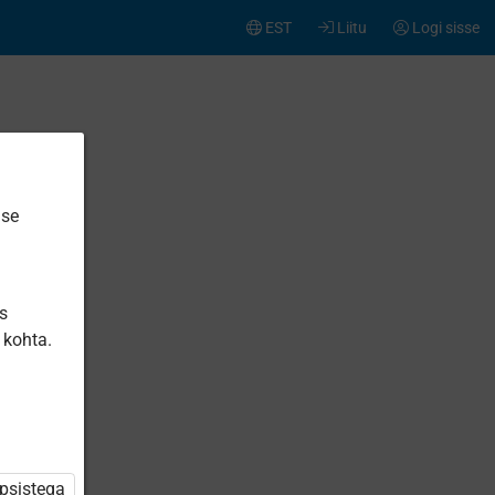
EST
Liitu
Logi sisse
ise
is
 kohta.
üpsistega