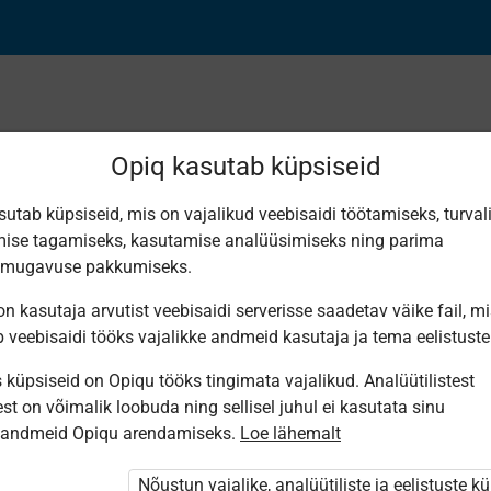
Opiq kasutab küpsiseid
sutab küpsiseid, mis on vajalikud veebisaidi töötamiseks, turval
Leiti 1 vaste
ise tagamiseks, kasutamise analüüsimiseks ning parima
smugavuse pakkumiseks.
n kasutaja arvutist veebisaidi serverisse saadetav väike fail, m
b veebisaidi tööks vajalikke andmeid kasutaja ja tema eelistuste
küpsiseid on Opiqu tööks tingimata vajalikud. Analüütilistest
Avita
st on võimalik loobuda ning sellisel juhul ei kasutata sinu
Kehalise
sandmeid Opiqu arendamiseks.
Loe lähemalt
kasvatuse
tööraamat
teisele
Nõustun vajalike, analüütiliste ja eelistuste k
kooliastmele