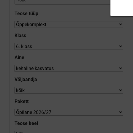
Teose tüüp
Klass
Aine
Väljaandja
Pakett
Teose keel