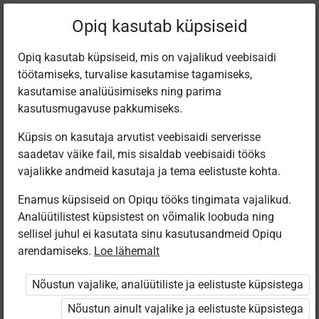
Filtreeri teoseid
Opiq kasutab küpsiseid
Opiq kasutab küpsiseid, mis on vajalikud veebisaidi
töötamiseks, turvalise kasutamise tagamiseks,
Varamu
kasutamise analüüsimiseks ning parima
kasutusmugavuse pakkumiseks.
Küpsis on kasutaja arvutist veebisaidi serverisse
Leiti 6 vastet
saadetav väike fail, mis sisaldab veebisaidi tööks
vajalikke andmeid kasutaja ja tema eelistuste kohta.
Enamus küpsiseid on Opiqu tööks tingimata vajalikud.
Analüütilistest küpsistest on võimalik loobuda ning
sellisel juhul ei kasutata sinu kasutusandmeid Opiqu
arendamiseks.
Loe lähemalt
Avita
Koolibri
Avita
Koolibri
Füüsika 8.
Füüsika 8.
Füüsika 8.
Физика 8
Nõustun vajalike, analüütiliste ja eelistuste küpsistega
klassile
klassile
klassile
класс
Nõustun ainult vajalike ja eelistuste küpsistega