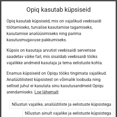
Filtreeri teoseid
Opiq kasutab küpsiseid
Opiq kasutab küpsiseid, mis on vajalikud veebisaidi
töötamiseks, turvalise kasutamise tagamiseks,
Varamu
kasutamise analüüsimiseks ning parima
kasutusmugavuse pakkumiseks.
Küpsis on kasutaja arvutist veebisaidi serverisse
Leiti 6 vastet
saadetav väike fail, mis sisaldab veebisaidi tööks
vajalikke andmeid kasutaja ja tema eelistuste kohta.
Enamus küpsiseid on Opiqu tööks tingimata vajalikud.
Analüütilistest küpsistest on võimalik loobuda ning
sellisel juhul ei kasutata sinu kasutusandmeid Opiqu
arendamiseks.
Loe lähemalt
Koolibri
Avita
Koolibri
Koolibri
Elektriõpetus.
Füüsika 9.
Soojusõpetus.
Физика 9
Nõustun vajalike, analüütiliste ja eelistuste küpsistega
Füüsika 9.
klassile
Tuumaenergia.
класс.
klassile
Füüsika 9.
Электри­
Nõustun ainult vajalike ja eelistuste küpsistega
klassile
чество