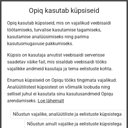
Filtreeri teoseid
Opiq kasutab küpsiseid
Opiq kasutab küpsiseid, mis on vajalikud veebisaidi
töötamiseks, turvalise kasutamise tagamiseks,
Varamu
kasutamise analüüsimiseks ning parima
kasutusmugavuse pakkumiseks.
Küpsis on kasutaja arvutist veebisaidi serverisse
Leiti 6 vastet
saadetav väike fail, mis sisaldab veebisaidi tööks
vajalikke andmeid kasutaja ja tema eelistuste kohta.
Enamus küpsiseid on Opiqu tööks tingimata vajalikud.
Analüütilistest küpsistest on võimalik loobuda ning
sellisel juhul ei kasutata sinu kasutusandmeid Opiqu
arendamiseks.
Loe lähemalt
Koolibri
Avita
Koolibri
Koolibri
Elektriõpetus.
Füüsika 9.
Soojusõpetus.
Физика 9
Nõustun vajalike, analüütiliste ja eelistuste küpsistega
Füüsika 9.
klassile
Tuumaenergia.
класс.
klassile
Füüsika 9.
Электри­
Nõustun ainult vajalike ja eelistuste küpsistega
klassile
чество