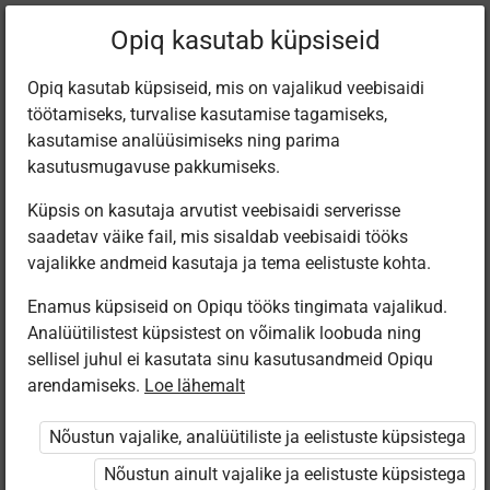
Filtreeri teoseid
Opiq kasutab küpsiseid
Opiq kasutab küpsiseid, mis on vajalikud veebisaidi
töötamiseks, turvalise kasutamise tagamiseks,
Varamu
kasutamise analüüsimiseks ning parima
kasutusmugavuse pakkumiseks.
Küpsis on kasutaja arvutist veebisaidi serverisse
Leiti 1 vaste
saadetav väike fail, mis sisaldab veebisaidi tööks
vajalikke andmeid kasutaja ja tema eelistuste kohta.
Enamus küpsiseid on Opiqu tööks tingimata vajalikud.
Analüütilistest küpsistest on võimalik loobuda ning
sellisel juhul ei kasutata sinu kasutusandmeid Opiqu
arendamiseks.
Loe lähemalt
Avita
Minu väike
Nõustun vajalike, analüütiliste ja eelistuste küpsistega
kallis planeet
Nõustun ainult vajalike ja eelistuste küpsistega