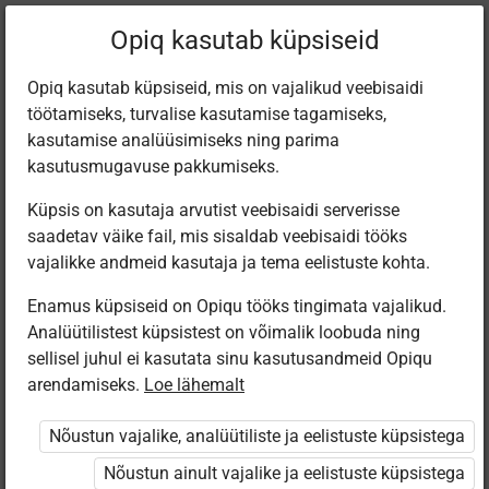
Filtreeri teoseid
Opiq kasutab küpsiseid
Opiq kasutab küpsiseid, mis on vajalikud veebisaidi
töötamiseks, turvalise kasutamise tagamiseks,
Varamu
kasutamise analüüsimiseks ning parima
kasutusmugavuse pakkumiseks.
Küpsis on kasutaja arvutist veebisaidi serverisse
Leiti 1 vaste
saadetav väike fail, mis sisaldab veebisaidi tööks
vajalikke andmeid kasutaja ja tema eelistuste kohta.
Enamus küpsiseid on Opiqu tööks tingimata vajalikud.
Analüütilistest küpsistest on võimalik loobuda ning
sellisel juhul ei kasutata sinu kasutusandmeid Opiqu
arendamiseks.
Loe lähemalt
Avita
Minu väike
Nõustun vajalike, analüütiliste ja eelistuste küpsistega
kallis planeet
Nõustun ainult vajalike ja eelistuste küpsistega