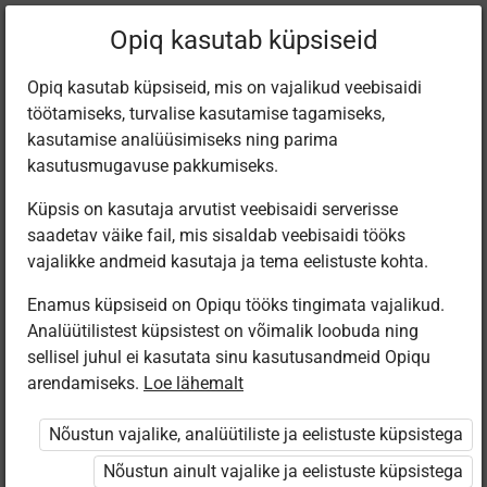
Filtreeri teoseid
Opiq kasutab küpsiseid
Opiq kasutab küpsiseid, mis on vajalikud veebisaidi
töötamiseks, turvalise kasutamise tagamiseks,
Varamu
kasutamise analüüsimiseks ning parima
kasutusmugavuse pakkumiseks.
Küpsis on kasutaja arvutist veebisaidi serverisse
Leiti 3 vastet
saadetav väike fail, mis sisaldab veebisaidi tööks
vajalikke andmeid kasutaja ja tema eelistuste kohta.
Enamus küpsiseid on Opiqu tööks tingimata vajalikud.
Analüütilistest küpsistest on võimalik loobuda ning
sellisel juhul ei kasutata sinu kasutusandmeid Opiqu
arendamiseks.
Loe lähemalt
Koolibri
Avita
Avita
РУССКИЙ
Русский язык
Русский язык
Nõustun vajalike, analüütiliste ja eelistuste küpsistega
ЯЗЫК 5 класс
для 5 класса
для 5 класса
(2023)
Nõustun ainult vajalike ja eelistuste küpsistega