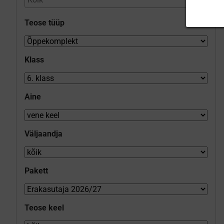
Teose tüüp
Klass
Aine
Väljaandja
Pakett
Teose keel