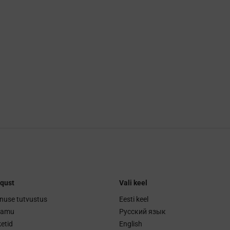
qust
Vali keel
nuse tutvustus
Eesti keel
ramu
Русский язык
etid
English