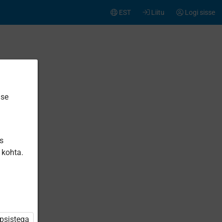
EST
Liitu
Logi sisse
ise
is
 kohta.
üpsistega