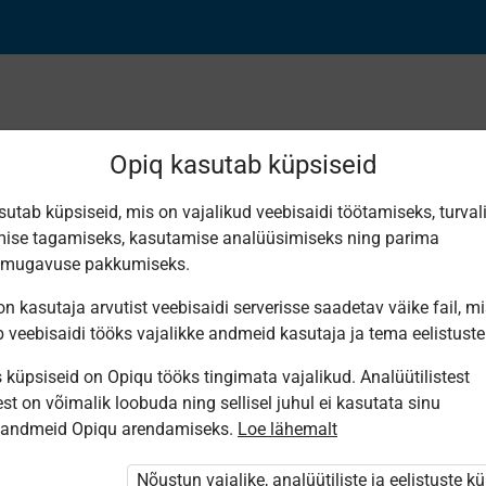
Opiq kasutab küpsiseid
sutab küpsiseid, mis on vajalikud veebisaidi töötamiseks, turval
Leiti 4 vastet
ise tagamiseks, kasutamise analüüsimiseks ning parima
smugavuse pakkumiseks.
n kasutaja arvutist veebisaidi serverisse saadetav väike fail, m
b veebisaidi tööks vajalikke andmeid kasutaja ja tema eelistuste
küpsiseid on Opiqu tööks tingimata vajalikud. Analüütilistest
Koolibri
Koolibri
Avita
Avita
st on võimalik loobuda ning sellisel juhul ei kasutata sinu
Язык – это
РУССКИЙ
Русский
Русский
sandmeid Opiqu arendamiseks.
Loe lähemalt
дорога.
ЯЗЫК 6
язык для 6
язык для 6
Русский
класс
класса
класса
язык для 6
(2023)
Nõustun vajalike, analüütiliste ja eelistuste k
класса