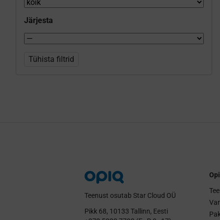
Järjesta
Tühista filtrid
Opi
Tee
Teenust osutab Star Cloud OÜ
Va
Pikk 68, 10133 Tallinn, Eesti
Pak