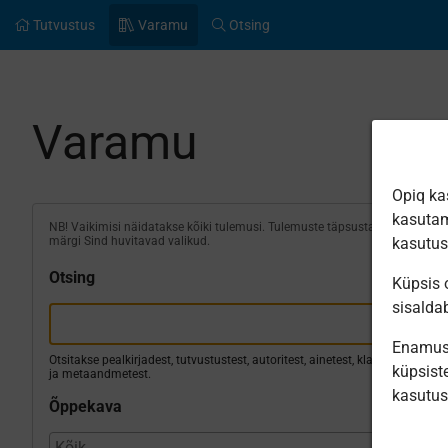
Tutvustus
Varamu
Otsing
Varamu
Opiq ka
kasutam
NB! Vaikimisi näidatakse kõiki tulemusi. Tulemuste täpsustamiseks
märgi Sind huvitavad valikud.
kasutu
Otsing
Küpsis o
sisalda
Enamus 
Otsitakse pealkirjadest, tutvustustest, autoritest, ainetest, klassidest
küpsiste
ja metaandmetest.
kasutu
Õppekava