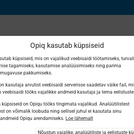
Opiq kasutab küpsiseid
sutab küpsiseid, mis on vajalikud veebisaidi töötamiseks, turval
Leiti 3 vastet
ise tagamiseks, kasutamise analüüsimiseks ning parima
smugavuse pakkumiseks.
n kasutaja arvutist veebisaidi serverisse saadetav väike fail, m
b veebisaidi tööks vajalikke andmeid kasutaja ja tema eelistuste
küpsiseid on Opiqu tööks tingimata vajalikud. Analüütilistest
Koolibri
Koolibri
Avita
st on võimalik loobuda ning sellisel juhul ei kasutata sinu
ДОБРО
РУССКИЙ
Русский
sandmeid Opiqu arendamiseks.
Loe lähemalt
ПОЖАЛОВАТЬ!
ЯЗЫК 8
язык для 8
Русский
класс
класса
язык для 8
Nõustun vajalike, analüütiliste ja eelistuste k
класса