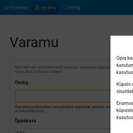
Tutvustus
Varamu
Otsing
Varamu
Opiq ka
kasutam
NB! Vaikimisi näidatakse kõiki tulemusi. Tulemuste täpsustamiseks
märgi Sind huvitavad valikud.
kasutu
Otsing
Küpsis o
sisalda
Enamus 
Otsitakse pealkirjadest, tutvustustest, autoritest, ainetest, klassidest
küpsiste
ja metaandmetest.
kasutu
Õppekava