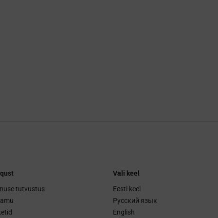
qust
Vali keel
nuse tutvustus
Eesti keel
ramu
Русский язык
etid
English