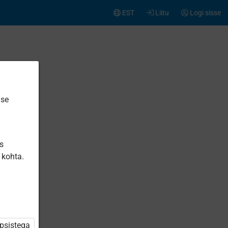
EST
Liitu
Logi sisse
ise
is
 kohta.
üpsistega