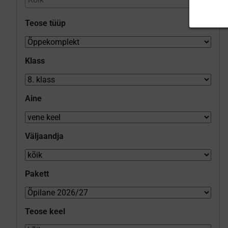
Teose tüüp
Klass
Aine
Väljaandja
Pakett
Teose keel