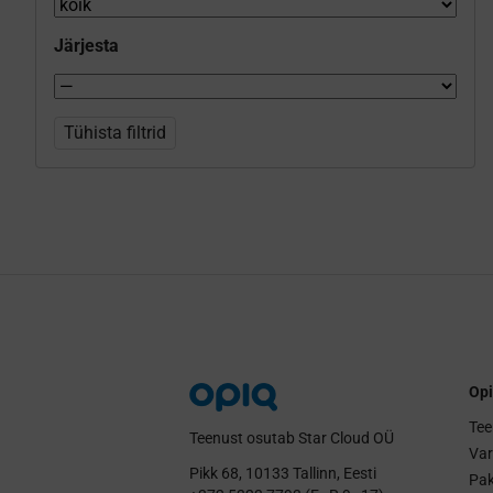
Järjesta
Tühista filtrid
Opi
Tee
Teenust osutab Star Cloud OÜ
Va
Pikk 68, 10133 Tallinn, Eesti
Pak