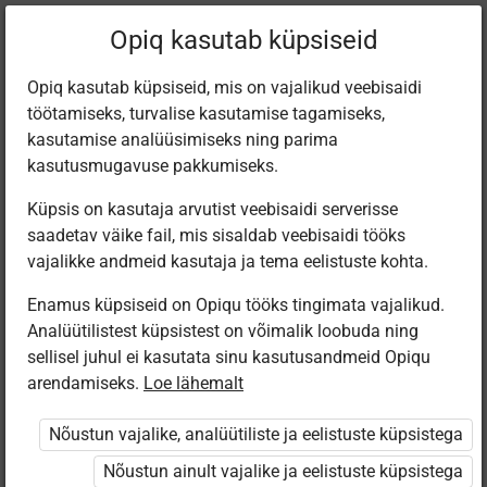
Filtreeri teoseid
Opiq kasutab küpsiseid
Opiq kasutab küpsiseid, mis on vajalikud veebisaidi
töötamiseks, turvalise kasutamise tagamiseks,
Varamu
kasutamise analüüsimiseks ning parima
kasutusmugavuse pakkumiseks.
Küpsis on kasutaja arvutist veebisaidi serverisse
Leiti 11 vastet
saadetav väike fail, mis sisaldab veebisaidi tööks
vajalikke andmeid kasutaja ja tema eelistuste kohta.
Enamus küpsiseid on Opiqu tööks tingimata vajalikud.
Analüütilistest küpsistest on võimalik loobuda ning
sellisel juhul ei kasutata sinu kasutusandmeid Opiqu
arendamiseks.
Loe lähemalt
Avita
Avita
OÜ Star Cloud
Koolibri
Minu väike
Loodus- ja
Loodusõpetuse
Luudusoppus
Nõustun vajalike, analüütiliste ja eelistuste küpsistega
kallis planeet
inimeseõpetus
õppevideod 1.
noorõmbalõ
2. klassile
kooliastmele
kooliiäle
Nõustun ainult vajalike ja eelistuste küpsistega
(kakkõhelü '-