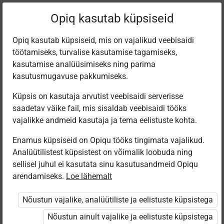
Filtreeri teoseid
Opiq kasutab küpsiseid
Opiq kasutab küpsiseid, mis on vajalikud veebisaidi
töötamiseks, turvalise kasutamise tagamiseks,
Varamu
kasutamise analüüsimiseks ning parima
kasutusmugavuse pakkumiseks.
Küpsis on kasutaja arvutist veebisaidi serverisse
Leiti 1 vaste
saadetav väike fail, mis sisaldab veebisaidi tööks
vajalikke andmeid kasutaja ja tema eelistuste kohta.
Enamus küpsiseid on Opiqu tööks tingimata vajalikud.
Analüütilistest küpsistest on võimalik loobuda ning
sellisel juhul ei kasutata sinu kasutusandmeid Opiqu
arendamiseks.
Loe lähemalt
Avita
Minu väike
Nõustun vajalike, analüütiliste ja eelistuste küpsistega
kallis planeet
Nõustun ainult vajalike ja eelistuste küpsistega