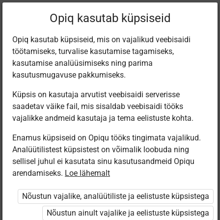
Filtreeri teoseid
Opiq kasutab küpsiseid
Opiq kasutab küpsiseid, mis on vajalikud veebisaidi
töötamiseks, turvalise kasutamise tagamiseks,
Varamu
kasutamise analüüsimiseks ning parima
kasutusmugavuse pakkumiseks.
Küpsis on kasutaja arvutist veebisaidi serverisse
Leiti 3 vastet
saadetav väike fail, mis sisaldab veebisaidi tööks
vajalikke andmeid kasutaja ja tema eelistuste kohta.
Enamus küpsiseid on Opiqu tööks tingimata vajalikud.
Analüütilistest küpsistest on võimalik loobuda ning
sellisel juhul ei kasutata sinu kasutusandmeid Opiqu
arendamiseks.
Loe lähemalt
Avita
Avita
Avita
Minu väike
Loodus- ja
Природа и
Nõustun vajalike, analüütiliste ja eelistuste küpsistega
kallis planeet
inimeseõpetus
человек.
3. klassile
Учебник для 3
Nõustun ainult vajalike ja eelistuste küpsistega
класса