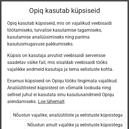
Filtreeri teoseid
Opiq kasutab küpsiseid
Opiq kasutab küpsiseid, mis on vajalikud veebisaidi
töötamiseks, turvalise kasutamise tagamiseks,
Varamu
kasutamise analüüsimiseks ning parima
kasutusmugavuse pakkumiseks.
Küpsis on kasutaja arvutist veebisaidi serverisse
Leiti 3 vastet
saadetav väike fail, mis sisaldab veebisaidi tööks
vajalikke andmeid kasutaja ja tema eelistuste kohta.
Enamus küpsiseid on Opiqu tööks tingimata vajalikud.
Analüütilistest küpsistest on võimalik loobuda ning
sellisel juhul ei kasutata sinu kasutusandmeid Opiqu
arendamiseks.
Loe lähemalt
Avita
Koolibri
Koolibri
Tehnoloogia 8.
Metallitööd
Puidutööd
Nõustun vajalike, analüütiliste ja eelistuste küpsistega
klassile
Nõustun ainult vajalike ja eelistuste küpsistega