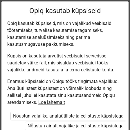
Filtreeri teoseid
Opiq kasutab küpsiseid
Opiq kasutab küpsiseid, mis on vajalikud veebisaidi
töötamiseks, turvalise kasutamise tagamiseks,
Varamu
kasutamise analüüsimiseks ning parima
kasutusmugavuse pakkumiseks.
Küpsis on kasutaja arvutist veebisaidi serverisse
Leiti 3 vastet
saadetav väike fail, mis sisaldab veebisaidi tööks
vajalikke andmeid kasutaja ja tema eelistuste kohta.
Enamus küpsiseid on Opiqu tööks tingimata vajalikud.
Analüütilistest küpsistest on võimalik loobuda ning
sellisel juhul ei kasutata sinu kasutusandmeid Opiqu
arendamiseks.
Loe lähemalt
Avita
Koolibri
Koolibri
Tehnoloogia 9.
Metallitööd
Puidutööd
Nõustun vajalike, analüütiliste ja eelistuste küpsistega
klassile
Nõustun ainult vajalike ja eelistuste küpsistega