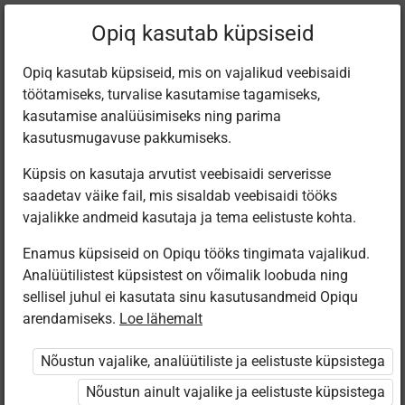
Filtreeri teoseid
Opiq kasutab küpsiseid
Opiq kasutab küpsiseid, mis on vajalikud veebisaidi
töötamiseks, turvalise kasutamise tagamiseks,
Varamu
kasutamise analüüsimiseks ning parima
kasutusmugavuse pakkumiseks.
Küpsis on kasutaja arvutist veebisaidi serverisse
Leiti 2 vastet
saadetav väike fail, mis sisaldab veebisaidi tööks
vajalikke andmeid kasutaja ja tema eelistuste kohta.
Enamus küpsiseid on Opiqu tööks tingimata vajalikud.
Analüütilistest küpsistest on võimalik loobuda ning
sellisel juhul ei kasutata sinu kasutusandmeid Opiqu
arendamiseks.
Loe lähemalt
Avita
Eesti
Pärimusmuusika
Minu väike
Nõustun vajalike, analüütiliste ja eelistuste küpsistega
Keskus MTÜ
kallis planeet
Eesti Pärimus­
Nõustun ainult vajalike ja eelistuste küpsistega
muusika