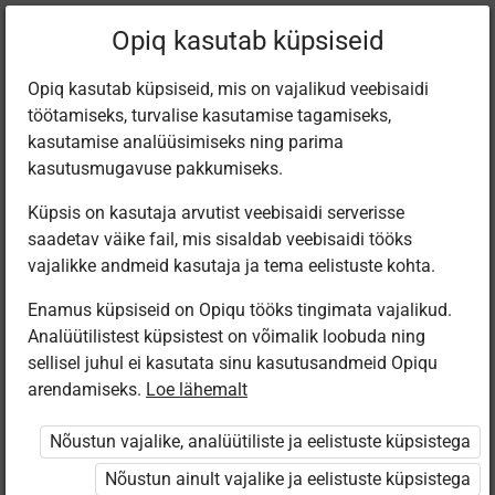
Filtreeri teoseid
Opiq kasutab küpsiseid
Opiq kasutab küpsiseid, mis on vajalikud veebisaidi
töötamiseks, turvalise kasutamise tagamiseks,
Varamu
kasutamise analüüsimiseks ning parima
kasutusmugavuse pakkumiseks.
Küpsis on kasutaja arvutist veebisaidi serverisse
Leiti 1 vaste
saadetav väike fail, mis sisaldab veebisaidi tööks
vajalikke andmeid kasutaja ja tema eelistuste kohta.
Enamus küpsiseid on Opiqu tööks tingimata vajalikud.
Analüütilistest küpsistest on võimalik loobuda ning
sellisel juhul ei kasutata sinu kasutusandmeid Opiqu
arendamiseks.
Loe lähemalt
Avita
Murdekeele
Nõustun vajalike, analüütiliste ja eelistuste küpsistega
tööraamat
Nõustun ainult vajalike ja eelistuste küpsistega