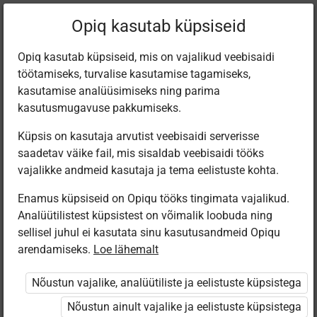
Filtreeri teoseid
Opiq kasutab küpsiseid
Opiq kasutab küpsiseid, mis on vajalikud veebisaidi
töötamiseks, turvalise kasutamise tagamiseks,
Varamu
kasutamise analüüsimiseks ning parima
kasutusmugavuse pakkumiseks.
Küpsis on kasutaja arvutist veebisaidi serverisse
Leiti 2 vastet
saadetav väike fail, mis sisaldab veebisaidi tööks
vajalikke andmeid kasutaja ja tema eelistuste kohta.
Enamus küpsiseid on Opiqu tööks tingimata vajalikud.
Analüütilistest küpsistest on võimalik loobuda ning
sellisel juhul ei kasutata sinu kasutusandmeid Opiqu
arendamiseks.
Loe lähemalt
Avita
Eesti
Pärimusmuusika
Murdekeele
Nõustun vajalike, analüütiliste ja eelistuste küpsistega
Keskus MTÜ
tööraamat
Eesti Pärimus­
Nõustun ainult vajalike ja eelistuste küpsistega
muusika