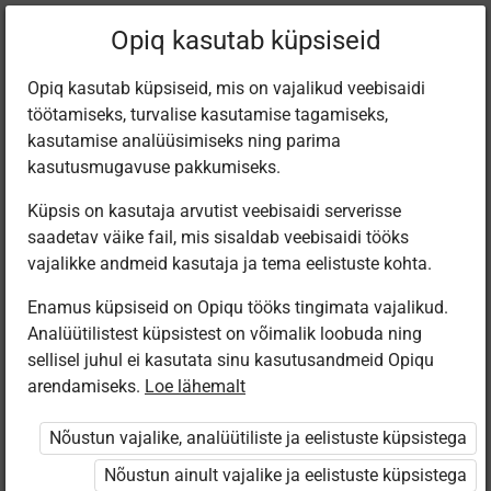
Filtreeri teoseid
Opiq kasutab küpsiseid
Opiq kasutab küpsiseid, mis on vajalikud veebisaidi
töötamiseks, turvalise kasutamise tagamiseks,
Varamu
kasutamise analüüsimiseks ning parima
kasutusmugavuse pakkumiseks.
Küpsis on kasutaja arvutist veebisaidi serverisse
Leiti 1 vaste
saadetav väike fail, mis sisaldab veebisaidi tööks
vajalikke andmeid kasutaja ja tema eelistuste kohta.
Enamus küpsiseid on Opiqu tööks tingimata vajalikud.
Analüütilistest küpsistest on võimalik loobuda ning
sellisel juhul ei kasutata sinu kasutusandmeid Opiqu
arendamiseks.
Loe lähemalt
Avita
Minu väike
Nõustun vajalike, analüütiliste ja eelistuste küpsistega
kallis planeet
Nõustun ainult vajalike ja eelistuste küpsistega