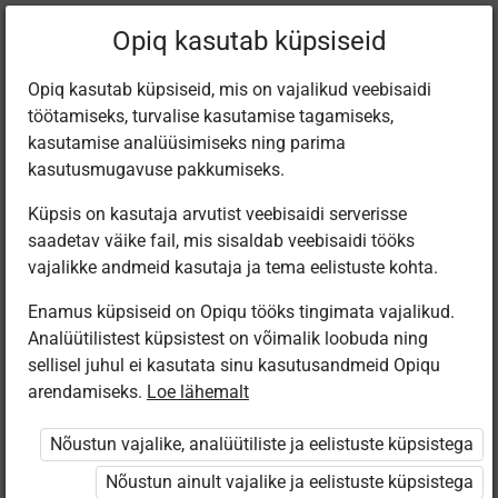
Filtreeri teoseid
Opiq kasutab küpsiseid
Opiq kasutab küpsiseid, mis on vajalikud veebisaidi
töötamiseks, turvalise kasutamise tagamiseks,
Varamu
kasutamise analüüsimiseks ning parima
kasutusmugavuse pakkumiseks.
Küpsis on kasutaja arvutist veebisaidi serverisse
Leiti 1 vaste
saadetav väike fail, mis sisaldab veebisaidi tööks
vajalikke andmeid kasutaja ja tema eelistuste kohta.
Enamus küpsiseid on Opiqu tööks tingimata vajalikud.
Analüütilistest küpsistest on võimalik loobuda ning
sellisel juhul ei kasutata sinu kasutusandmeid Opiqu
arendamiseks.
Loe lähemalt
Avita
Minu väike
Nõustun vajalike, analüütiliste ja eelistuste küpsistega
kallis planeet
Nõustun ainult vajalike ja eelistuste küpsistega