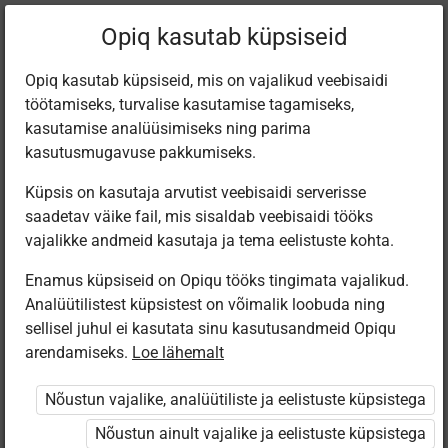
Filtreeri teoseid
Opiq kasutab küpsiseid
Opiq kasutab küpsiseid, mis on vajalikud veebisaidi
töötamiseks, turvalise kasutamise tagamiseks,
Varamu
kasutamise analüüsimiseks ning parima
kasutusmugavuse pakkumiseks.
Küpsis on kasutaja arvutist veebisaidi serverisse
Leiti 64 vastet
saadetav väike fail, mis sisaldab veebisaidi tööks
vajalikke andmeid kasutaja ja tema eelistuste kohta.
Enamus küpsiseid on Opiqu tööks tingimata vajalikud.
Analüütilistest küpsistest on võimalik loobuda ning
sellisel juhul ei kasutata sinu kasutusandmeid Opiqu
arendamiseks.
Loe lähemalt
Avita
Avita
Avita
Avita
Bioloogia 9.
Bioloogia IV
Eesti keel 1.
Eesti keel 2.
Nõustun vajalike, analüütiliste ja eelistuste küpsistega
klassile, e-tund
kursus, e-tund
klassile, e-tund
klassile, e-tund
Nõustun ainult vajalike ja eelistuste küpsistega