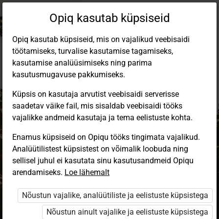
Opiq kasutab küpsiseid
Opiq kasutab küpsiseid, mis on vajalikud veebisaidi
töötamiseks, turvalise kasutamise tagamiseks,
kasutamise analüüsimiseks ning parima
kasutusmugavuse pakkumiseks.
Küpsis on kasutaja arvutist veebisaidi serverisse
saadetav väike fail, mis sisaldab veebisaidi tööks
vajalikke andmeid kasutaja ja tema eelistuste kohta.
Enamus küpsiseid on Opiqu tööks tingimata vajalikud.
Analüütilistest küpsistest on võimalik loobuda ning
Sisene Opiqusse
sellisel juhul ei kasutata sinu kasutusandmeid Opiqu
arendamiseks.
Vali, kuidas end tuvastada
Loe lähemalt
Nõustun vajalike, analüütiliste ja eelistuste küpsistega
eKool
Stuudium
Nõustun ainult vajalike ja eelistuste küpsistega
Opiq
HarID