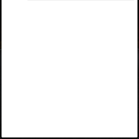
ID-kaart
mobiil-ID
Facebook
Google
Opiq
Varamu
Kontakt
EST