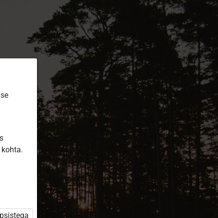
ise
is
 kohta.
üpsistega