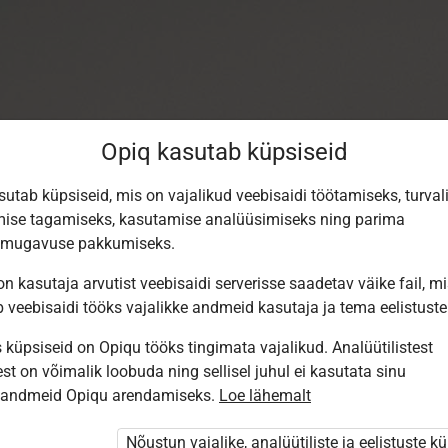
Opiq kasutab küpsiseid
sutab küpsiseid, mis on vajalikud veebisaidi töötamiseks, turval
ise tagamiseks, kasutamise analüüsimiseks ning parima
smugavuse pakkumiseks.
n kasutaja arvutist veebisaidi serverisse saadetav väike fail, m
b veebisaidi tööks vajalikke andmeid kasutaja ja tema eelistuste
küpsiseid on Opiqu tööks tingimata vajalikud. Analüütilistest
st on võimalik loobuda ning sellisel juhul ei kasutata sinu
Sisene Opiqusse
sandmeid Opiqu arendamiseks.
Loe lähemalt
Vali, kuidas end tuvastada
Nõustun vajalike, analüütiliste ja eelistuste k