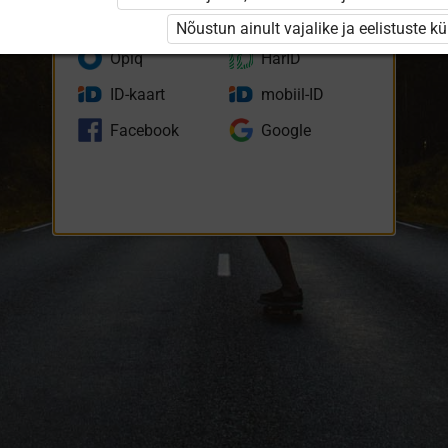
eKool
Stuudium
Nõustun ainult vajalike ja eelistuste k
Opiq
HarID
ID-kaart
mobiil-ID
Facebook
Google