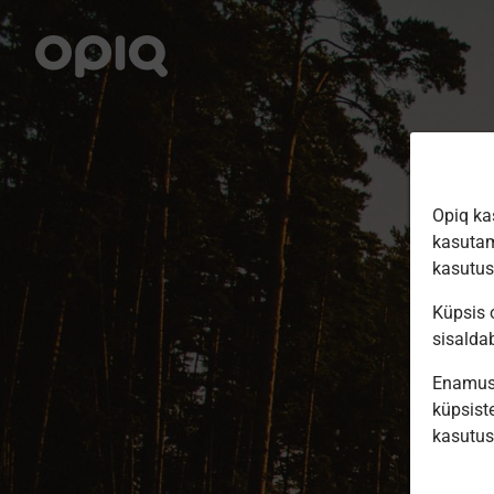
Opiq ka
kasutam
kasutu
Küpsis o
sisalda
Enamus 
küpsiste
kasutu