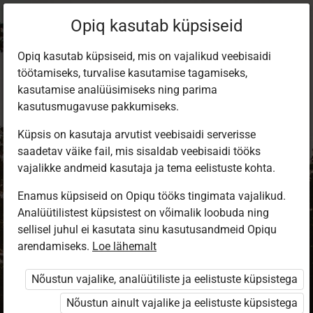
Opiq kasutab küpsiseid
Opiq kasutab küpsiseid, mis on vajalikud veebisaidi
töötamiseks, turvalise kasutamise tagamiseks,
kasutamise analüüsimiseks ning parima
kasutusmugavuse pakkumiseks.
Küpsis on kasutaja arvutist veebisaidi serverisse
saadetav väike fail, mis sisaldab veebisaidi tööks
vajalikke andmeid kasutaja ja tema eelistuste kohta.
Enamus küpsiseid on Opiqu tööks tingimata vajalikud.
Analüütilistest küpsistest on võimalik loobuda ning
Sisene Opiqusse
sellisel juhul ei kasutata sinu kasutusandmeid Opiqu
arendamiseks.
Vali, kuidas end tuvastada
Loe lähemalt
Nõustun vajalike, analüütiliste ja eelistuste küpsistega
eKool
Stuudium
Nõustun ainult vajalike ja eelistuste küpsistega
Opiq
HarID