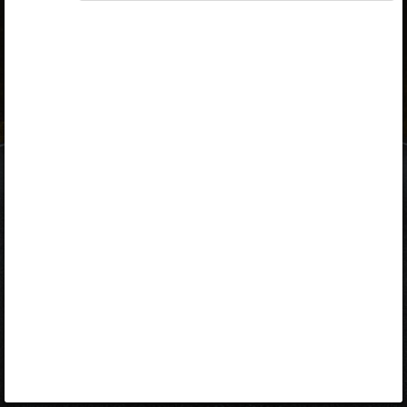
ID-kaart
mobiil-ID
Facebook
Google
Opiq
Varamu
Kontakt
EST