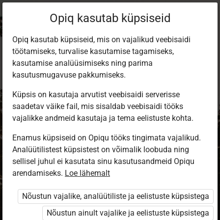
Opiq kasutab küpsiseid
Opiq kasutab küpsiseid, mis on vajalikud veebisaidi
töötamiseks, turvalise kasutamise tagamiseks,
kasutamise analüüsimiseks ning parima
kasutusmugavuse pakkumiseks.
Küpsis on kasutaja arvutist veebisaidi serverisse
saadetav väike fail, mis sisaldab veebisaidi tööks
vajalikke andmeid kasutaja ja tema eelistuste kohta.
Enamus küpsiseid on Opiqu tööks tingimata vajalikud.
Analüütilistest küpsistest on võimalik loobuda ning
Sisene Opiqusse
sellisel juhul ei kasutata sinu kasutusandmeid Opiqu
arendamiseks.
Vali, kuidas end tuvastada
Loe lähemalt
Nõustun vajalike, analüütiliste ja eelistuste küpsistega
eKool
Stuudium
Nõustun ainult vajalike ja eelistuste küpsistega
Opiq
HarID