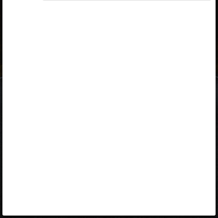
ID-kaart
mobiil-ID
Facebook
Google
Opiq
Varamu
Kontakt
EST